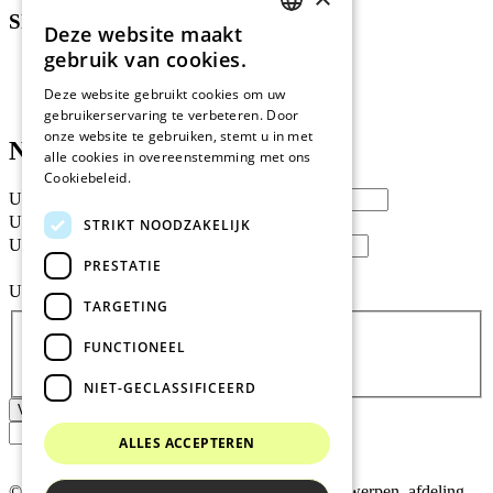
Shop
Deze website maakt
DUTCH
gebruik van cookies.
Kartonnen meubelen
EN BANNER
Mijn account
Deze website gebruikt cookies om uw
Winkelwagen
gebruikerservaring te verbeteren. Door
FR BANNER
onze website te gebruiken, stemt u in met
Neem contact met ons op
DE BANNER
alle cookies in overeenstemming met ons
Cookiebeleid.
Lees verder
SPANISH
Uw Voornaam + Naam
*
Uw e-mailadres
*
STRIKT NOODZAKELIJK
Uw tel. Nr. / GSM *
*
PRESTATIE
Uw boodschap
*
TARGETING
Privacy
*
FUNCTIONEEL
Ik accepteer
het privacybeleid
NIET-GECLASSIFICEERD
Verzenden
ALLES ACCEPTEREN
© 2026 MRS BV
•
BE0807.215.291
•
RPR Antwerpen, afdeling